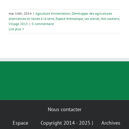
mai 14th, 2014
|
Agiculture Alimentation
,
Développer des agricultures
alternatives et l’accès à la terre
,
Espace thématique
,
Les stands
,
Nos soutiens
,
Village 2015
|
0 commentaire
Lire plus
Nous contacter
Espace
Copyright 2014 - 2025 |
Archives