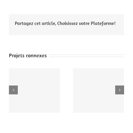
Partagez cet article, Choisissez votre Plateforme!
Projets connexes
Notre Dame des
Notre Dame des
Landes – Débat au
Landes – Débat au
stand (2)
stand