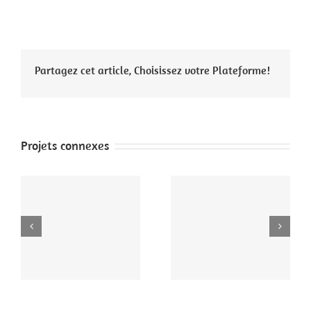
Partagez cet article, Choisissez votre Plateforme!
Projets connexes
14
simon sept 2014
Pascal sept 2014