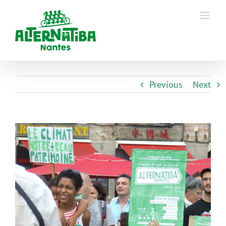
Previous
Next
View
Larger
Image