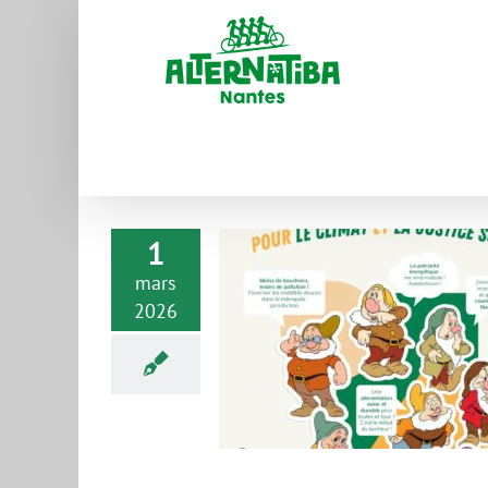
1
mars
2026
nicipales 2026 – Nantes
Métropole
tualités_
Communiqué de presse