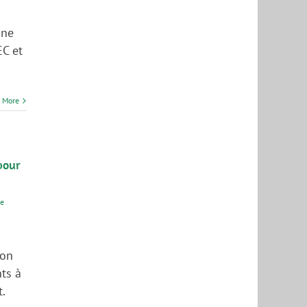
une
EC et
 More
pour
e
ron
ts à
t.