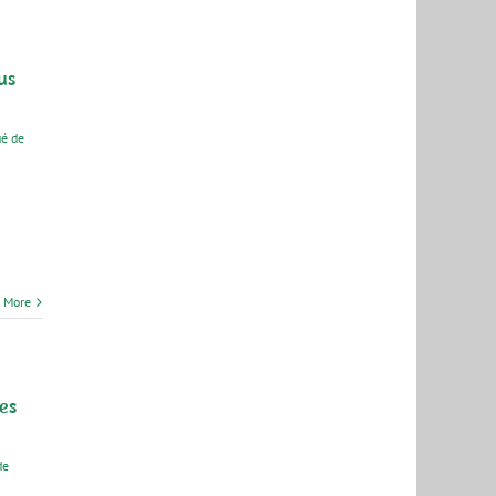
us
é de
 More
es
de