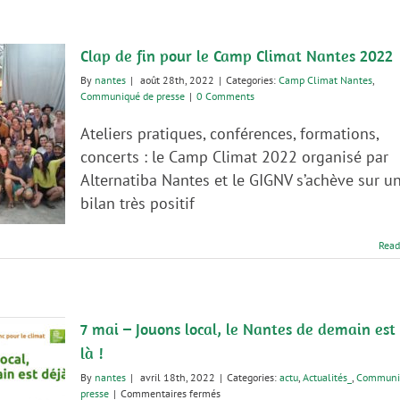
Clap de fin pour le Camp Climat Nantes 2022
By
nantes
|
août 28th, 2022
|
Categories:
Camp Climat Nantes
,
Communiqué de presse
|
0 Comments
Ateliers pratiques, conférences, formations,
concerts : le Camp Climat 2022 organisé par
Alternatiba Nantes et le GIGNV s’achève sur u
bilan très positif
Read
7 mai – Jouons local, le Nantes de demain est
là !
By
nantes
|
avril 18th, 2022
|
Categories:
actu
,
Actualités_
,
Communi
sur
presse
|
Commentaires fermés