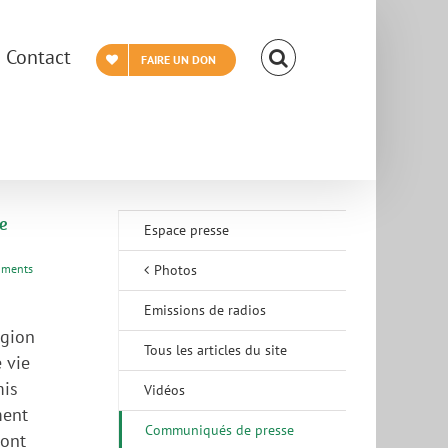
Contact
FAIRE UN DON
e
Espace presse
mments
Photos
Emissions de radios
égion
Tous les articles du site
 vie
mis
Vidéos
ment
Communiqués de presse
 ont