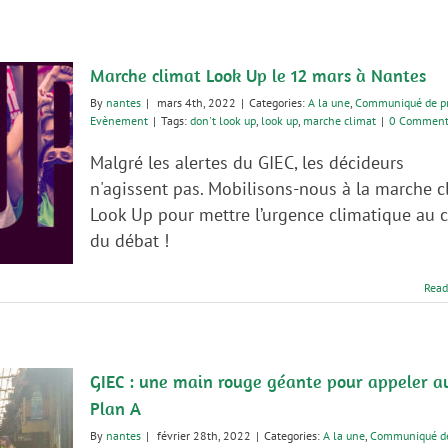
Marche climat Look Up le 12 mars à Nantes
By
nantes
|
mars 4th, 2022
|
Categories:
A la une
,
Communiqué de p
Evènement
|
Tags:
don't look up
,
look up
,
marche climat
|
0 Comment
Malgré les alertes du GIEC, les décideurs
n'agissent pas. Mobilisons-nous à la marche c
Look Up pour mettre l’urgence climatique au 
du débat !
Read
GIEC : une main rouge géante pour appeler a
Plan A
By
nantes
|
février 28th, 2022
|
Categories:
A la une
,
Communiqué d