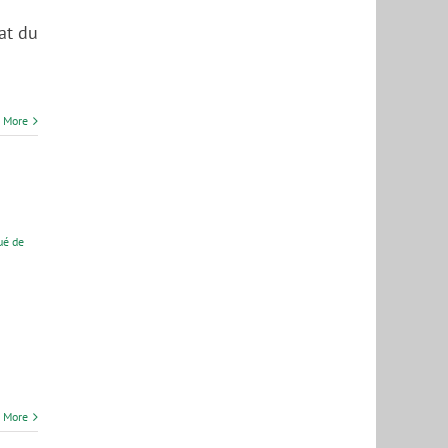
at du
 More
é de
 More