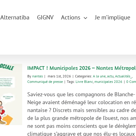
Alternatiba
GIGNV
Actions
Je m’implique
IMPACT ! Municipales 2026 – Nantes Métropol
By
nantes
|
mars 1st, 2026
|
Categories:
A la une
,
actu
,
Actualités_
,
Communiqué de presse
|
Tags:
Livre Blanc
,
municipales 2026
|
0 Co
Saviez-vous que les compagnons de Blanche-
Neige avaient déménagé leur colocation en r
nantaise ? Discrets mais sensibles au cadre de
de la plus grande métropole de l’ouest, nos a
ne sont pas moins conscients que le dérègle
climatique s’aggrave et que nos élu⋅es locaux