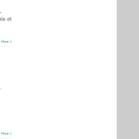
,
le et
 More
e
,
 More