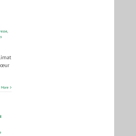
resse
,
s
limat
cœur
 More
u
e