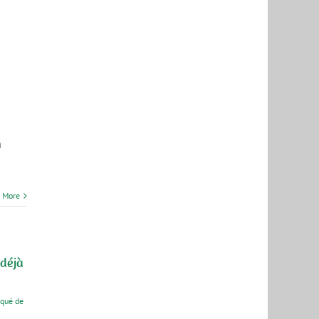
n
 More
 déjà
qué de