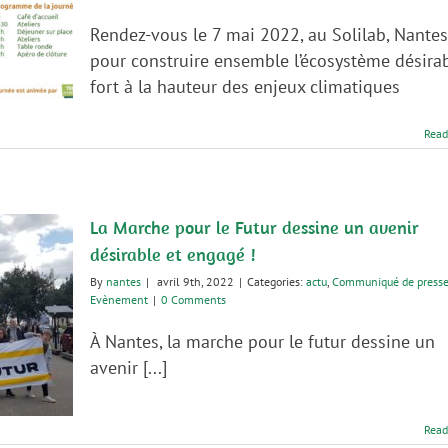
7
mai
Rendez-vous le 7 mai 2022, au Solilab, Nantes
–
pour construire ensemble l’écosystème désirab
Jouons
local,
fort à la hauteur des enjeux climatiques
le
Nantes
Read
de
demain
est
déjà
là
La Marche pour le Futur dessine un avenir
!
désirable et engagé !
By
nantes
|
avril 9th, 2022
|
Categories:
actu
,
Communiqué de press
Evènement
|
0 Comments
À Nantes, la marche pour le futur dessine un
avenir [...]
Read