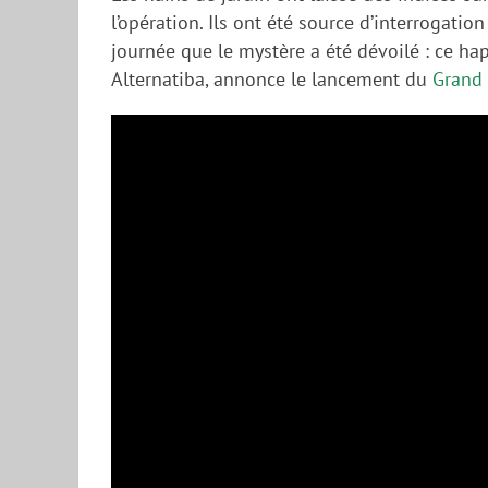
l’opération. Ils ont été source d’interrogati
journée que le mystère a été dévoilé : ce hap
Alternatiba, annonce le lancement du
Grand 