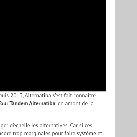
s 2013, Alternatiba s’est fait connaître
Tour Tandem Alternatiba
, en amont de la
er d’échelle les alternatives. Car si ces
 encore trop marginales pour faire système et