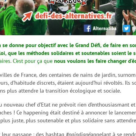
 se donne pour objectif avec le Grand Défi, de faire en so
 loi, que les méthodes solidaires et soutenables soient le
aires. C’est pour ça que
nous voulons les faire changer d’é
villes de France
,
des centaines de nains de jardin, surno
leurs, d’habitude discrets, étaient aujourd’hui révoltés. I
ans plus attendre la transition écologique et sociale.
u nouveau chef d’Etat ne prévoit rien d’enthousiasmant et
anches ! Ce happening était destiné à annoncer le lanceme
plus juste, plus soutenable et plus solidaire sans attendre
ur leur passage : des hashtag
#naindigné
appelant à se rendr