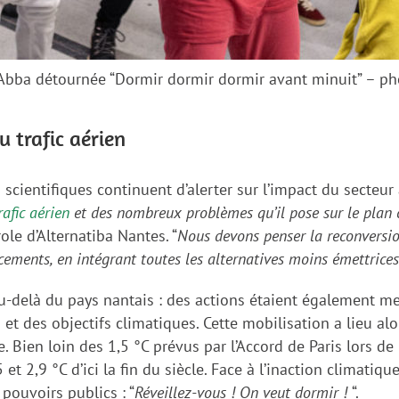
Abba détournée “Dormir dormir dormir avant minuit” – p
u trafic aérien
 scientifiques continuent d’alerter sur l’impact du secteur
rafic aérien
et des nombreux problèmes qu’il pose sur le plan 
le d’Alternatiba Nantes. “
Nous devons penser la reconversion
cements, en intégrant toutes les alternatives moins émettrices
au-delà du pays nantais : des actions étaient également 
 et des objectifs climatiques. Cette mobilisation a lieu al
Bien loin des 1,5 °C prévus par l’Accord de Paris lors de
et 2,9 °C d’ici la fin du siècle. Face à l’inaction climatiqu
pouvoirs publics : “
Réveillez-vous ! On veut dormir !
“.