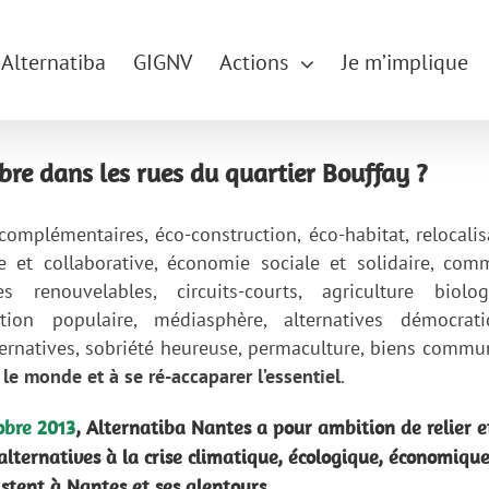
Alternatiba
GIGNV
Actions
Je m’implique
bre dans les rues du quartier Bouffay ?
complémentaires, éco-construction, éco-habitat, relocalis
ire et collaborative, économie sociale et solidaire, com
s renouvelables, circuits-courts, agriculture biolog
ation populaire, médiasphère, alternatives démocrati
rnatives, sobriété heureuse, permaculture, biens commu
r le monde et à se ré-accaparer l’essentiel
.
obre 2013
, Alternatiba Nantes a pour ambition de relier e
 alternatives à la crise climatique, écologique, économique
istent à Nantes et ses alentours.