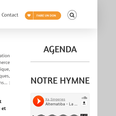
Contact
FAIRE UN DON
AGENDA
ation
merce
ique,
ques,
NOTRE HYMNE
ns… :
t
 et