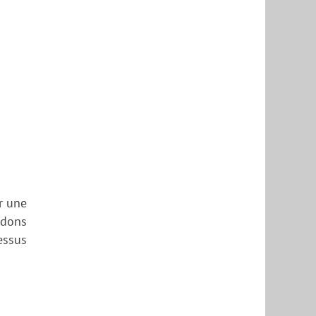
r une
ndons
essus