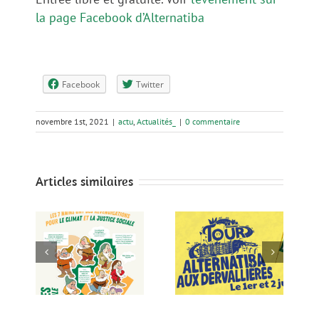
la page Facebook d’Alternatiba
Facebook
Twitter
novembre 1st, 2021
|
actu
,
Actualités_
|
0 commentaire
Articles similaires
!
Tour Alternatiba
Soirée d’accueil
les
aux
le 28 Septembre
ntes
Dervallières, le
à la BASE
le
1er et 2 juin