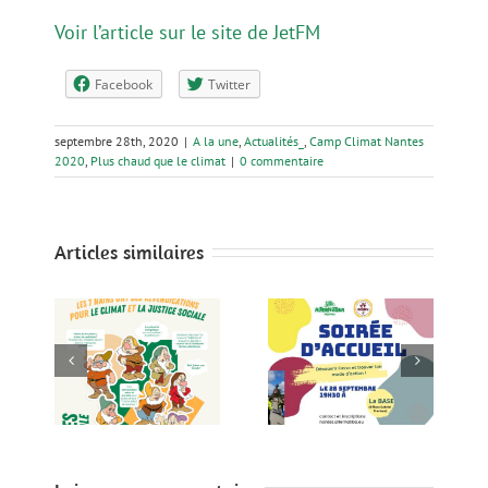
Voir l’article sur le site de JetFM
Facebook
Twitter
septembre 28th, 2020
|
A la une
,
Actualités_
,
Camp Climat Nantes
2020
,
Plus chaud que le climat
|
0 commentaire
Articles similaires
!
Soirée d’accueil
Soirée d’accueil
les
le 28 Septembre
le 27 avril à la
ntes
à la BASE
BASE
le